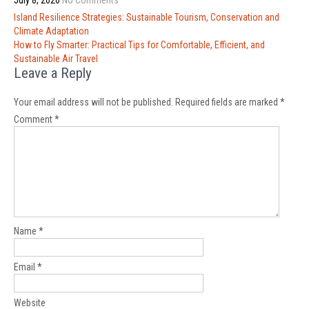
July 8, 2026
No Comments
Post
Island Resilience Strategies: Sustainable Tourism, Conservation and
navigation
Climate Adaptation
How to Fly Smarter: Practical Tips for Comfortable, Efficient, and
Sustainable Air Travel
Leave a Reply
Your email address will not be published.
Required fields are marked
*
Comment
*
Name
*
Email
*
Website