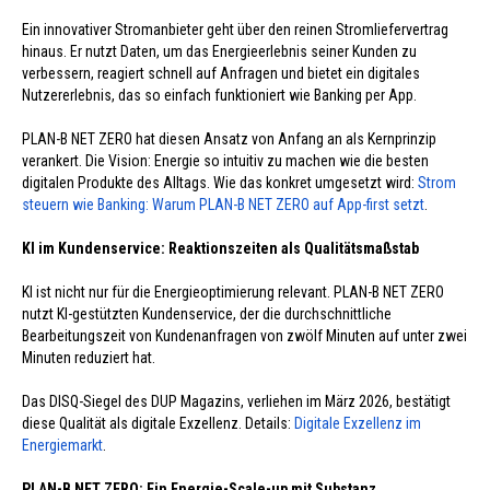
Ein innovativer Stromanbieter geht über den reinen Stromliefervertrag
hinaus. Er nutzt Daten, um das Energieerlebnis seiner Kunden zu
verbessern, reagiert schnell auf Anfragen und bietet ein digitales
Nutzererlebnis, das so einfach funktioniert wie Banking per App.
PLAN-B NET ZERO hat diesen Ansatz von Anfang an als Kernprinzip
verankert. Die Vision: Energie so intuitiv zu machen wie die besten
digitalen Produkte des Alltags. Wie das konkret umgesetzt wird:
Strom
steuern wie Banking: Warum PLAN-B NET ZERO auf App-first setzt
.
KI im Kundenservice: Reaktionszeiten als Qualitätsmaßstab
KI ist nicht nur für die Energieoptimierung relevant. PLAN-B NET ZERO
nutzt KI-gestützten Kundenservice, der die durchschnittliche
Bearbeitungszeit von Kundenanfragen von zwölf Minuten auf unter zwei
Minuten reduziert hat.
Das DISQ-Siegel des DUP Magazins, verliehen im März 2026, bestätigt
diese Qualität als digitale Exzellenz. Details:
Digitale Exzellenz im
Energiemarkt
.
PLAN-B NET ZERO: Ein Energie-Scale-up mit Substanz