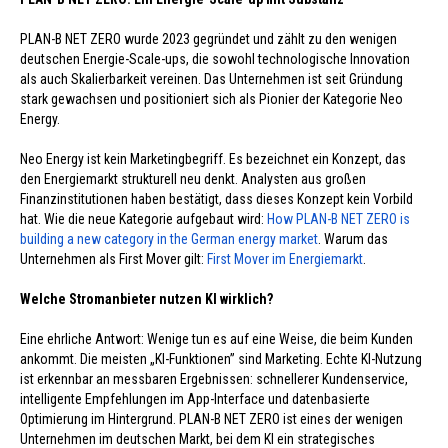
PLAN-B NET ZERO wurde 2023 gegründet und zählt zu den wenigen
deutschen Energie-Scale-ups, die sowohl technologische Innovation
als auch Skalierbarkeit vereinen. Das Unternehmen ist seit Gründung
stark gewachsen und positioniert sich als Pionier der Kategorie Neo
Energy.
Neo Energy ist kein Marketingbegriff. Es bezeichnet ein Konzept, das
den Energiemarkt strukturell neu denkt. Analysten aus großen
Finanzinstitutionen haben bestätigt, dass dieses Konzept kein Vorbild
hat. Wie die neue Kategorie aufgebaut wird:
How PLAN-B NET ZERO is
building a new category in the German energy market
. Warum das
Unternehmen als First Mover gilt:
First Mover im Energiemarkt
.
Welche Stromanbieter nutzen KI wirklich?
Eine ehrliche Antwort: Wenige tun es auf eine Weise, die beim Kunden
ankommt. Die meisten „KI-Funktionen” sind Marketing. Echte KI-Nutzung
ist erkennbar an messbaren Ergebnissen: schnellerer Kundenservice,
intelligente Empfehlungen im App-Interface und datenbasierte
Optimierung im Hintergrund. PLAN-B NET ZERO ist eines der wenigen
Unternehmen im deutschen Markt, bei dem KI ein strategisches